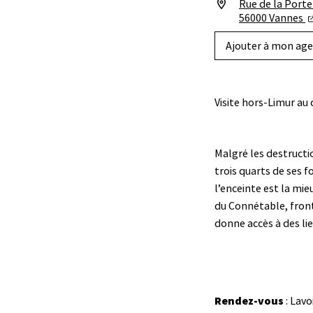
Rue de la Porte
56000 Vannes
Ajouter à mon ag
Visite hors-Limur au
Malgré les destructi
trois quarts de ses f
l’enceinte est la mie
du Connétable, front
donne accès à des li
Rendez-vous
: Lavo