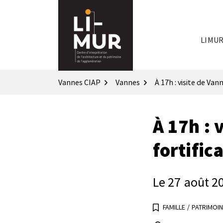
Gestion des traceurs
Aller
au
contenu
LIMU
Vannes CIAP
Vannes
À 17h : visite de Van
À 17h : 
fortific
Le
27
août
2
FAMILLE
/
PATRIMOIN
INFOS UTILES