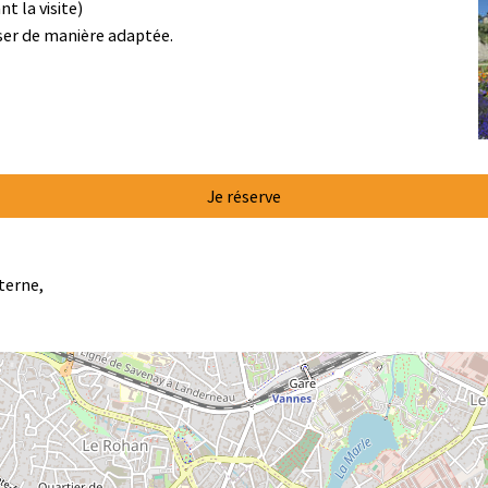
t la visite)
ser de manière adaptée.
Je réserve
terne,