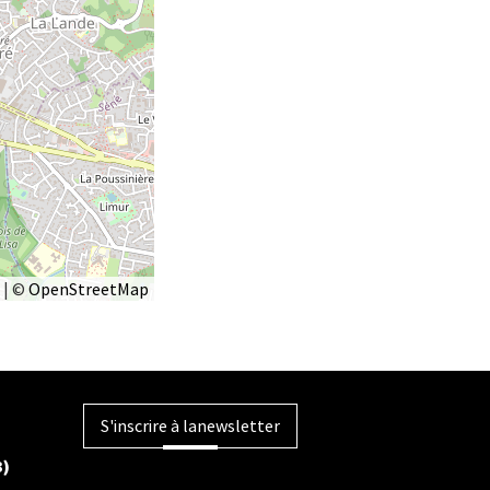
|
©
OpenStreetMap
S'inscrire à la
newsletter
B)