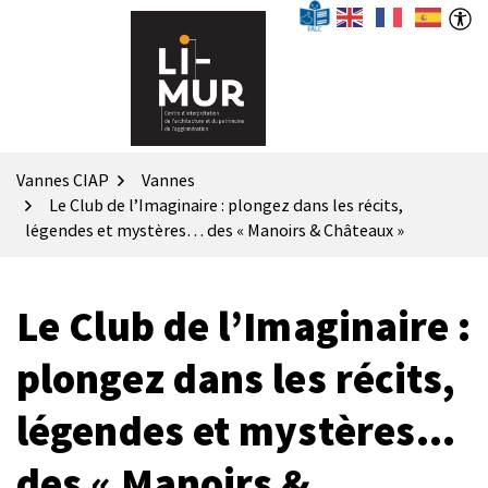
Gestion des traceurs
Aller
(ouverture dans un 
FALC
ACCES
au
contenu
Vannes CIAP
Vannes
Le Club de l’Imaginaire : plongez dans les récits,
légendes et mystères… des « Manoirs & Châteaux »
Le Club de l’Imaginaire :
plongez dans les récits,
légendes et mystères…
des « Manoirs &